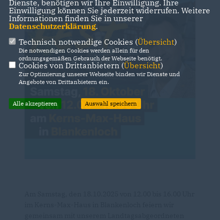
Dienste, benötigen wir Ihre Einwilligung. Ihre
Einwilligung können Sie jederzeit widerrufen. Weitere
Informationen finden Sie in unserer
Datenschutzerklärung
.
Technisch notwendige Cookies (
Übersicht
)
Die notwendigen Cookies werden allein für den
ordnungsgemäßen Gebrauch der Webseite benötigt.
Cookies von Drittanbietern (
Übersicht
)
Zur Optimierung unserer Webseite binden wir Dienste und
Angebote von Drittanbietern ein.
Alle akzeptieren
Auswahl speichern
Am Samstag, den 18.10.2025 von 12.00 bis 16.00 Uhr
im Kerns-Max-Haus in Blankenloch feiern wir
gemeinsam mit unserem Landtagsabgeordneten