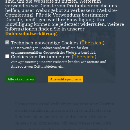
sind, um die Webseite zu nutzen. Weiterhin
verwenden wir Dienste von Drittanbietern, die uns
helfen, unser Webangebot zu verbessern (Website-
Optmierung). Für die Verwendung bestimmter
Dienste, benötigen wir Ihre Einwilligung. Ihre
Einwilligung können Sie jederzeit widerrufen. Weitere
Informationen finden Sie in unserer
Datenschutzerklärung
.
Technisch notwendige Cookies (
Übersicht
)
Die notwendigen Cookies werden allein für den
ordnungsgemäßen Gebrauch der Webseite benötigt.
Cookies von Drittanbietern (
Übersicht
)
Zur Optimierung unserer Webseite binden wir Dienste und
Angebote von Drittanbietern ein.
Alle akzeptieren
Auswahl speichern
Dieses neue Areal stellt einen bedeutenden Gewinn
für die Familien in unserem Ort dar und bietet den
Kindern einen modernen und sicheren Ort zum
Spielen und Entdecken. Mit dem Wasserspiel wird
es in zukünftigen Hitzeperioden für Erfrischung