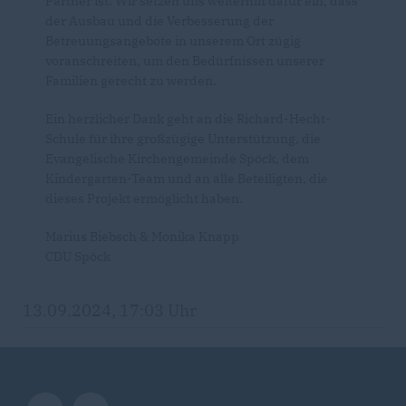
Partner ist. Wir setzen uns weiterhin dafür ein, dass
der Ausbau und die Verbesserung der
Betreuungsangebote in unserem Ort zügig
voranschreiten, um den Bedürfnissen unserer
Familien gerecht zu werden.
Ein herzlicher Dank geht an die Richard-Hecht-
Schule für ihre großzügige Unterstützung, die
Evangelische Kirchengemeinde Spöck, dem
Kindergarten-Team und an alle Beteiligten, die
dieses Projekt ermöglicht haben.
Marius Biebsch & Monika Knapp
CDU Spöck
13.09.2024, 17:03 Uhr