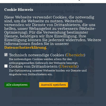
Spechaahalle eine beeindruckende
Cookie Hinweis
Traditionsveranstaltung, bei der
Diese Webseite verwendet Cookies, die notwendig
Justizministerin Marion Gentges als
sind, um die Webseite zu nutzen. Weiterhin
Festrednerin brillierte.
verwenden wir Dienste von Drittanbietern, die uns
helfen, unser Webangebot zu verbessern (Website-
Optmierung). Für die Verwendung bestimmter
Dienste, benötigen wir Ihre Einwilligung. Ihre
Einwilligung können Sie jederzeit widerrufen. Weitere
Informationen finden Sie in unserer
Datenschutzerklärung
.
Technisch notwendige Cookies (
Übersicht
)
Die notwendigen Cookies werden allein für den
ordnungsgemäßen Gebrauch der Webseite benötigt.
Cookies von Drittanbietern (
Übersicht
)
Zur Optimierung unserer Webseite binden wir Dienste und
Angebote von Drittanbietern ein.
Alle akzeptieren
Auswahl speichern
Justizministerin Marion Gentges mit Mitgliedern der