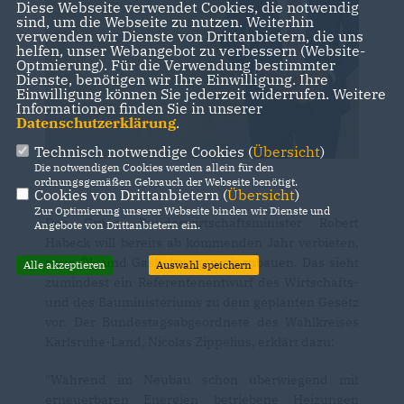
Diese Webseite verwendet Cookies, die notwendig
sind, um die Webseite zu nutzen. Weiterhin
verwenden wir Dienste von Drittanbietern, die uns
helfen, unser Webangebot zu verbessern (Website-
Optmierung). Für die Verwendung bestimmter
Dienste, benötigen wir Ihre Einwilligung. Ihre
Einwilligung können Sie jederzeit widerrufen. Weitere
Informationen finden Sie in unserer
Datenschutzerklärung
.
Technisch notwendige Cookies (
Übersicht
)
Die notwendigen Cookies werden allein für den
ordnungsgemäßen Gebrauch der Webseite benötigt.
Cookies von Drittanbietern (
Übersicht
)
Zur Optimierung unserer Webseite binden wir Dienste und
Der Grüne Bundeswirtschaftsminister Robert
Angebote von Drittanbietern ein.
Habeck will bereits ab kommenden Jahr verbieten,
neue Öl- und Gasheizungen einzubauen. Das sieht
Alle akzeptieren
Auswahl speichern
zumindest ein Referentenentwurf des Wirtschafts-
und des Bauministeriums zu dem geplanten Gesetz
vor. Der Bundestagsabgeordnete des Wahlkreises
Karlsruhe-Land, Nicolas Zippelius, erklärt dazu:
"Während im Neubau schon überwiegend mit
erneuerbaren Energien betriebene Heizungen