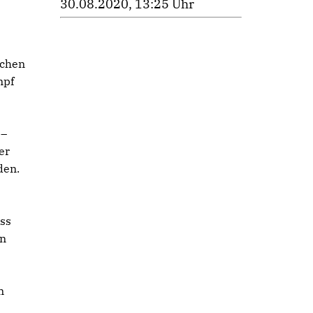
30.08.2020, 13:25 Uhr
schen
mpf
 –
er
den.
ass
en
m