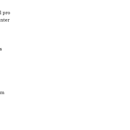
l pro
unter
s
um