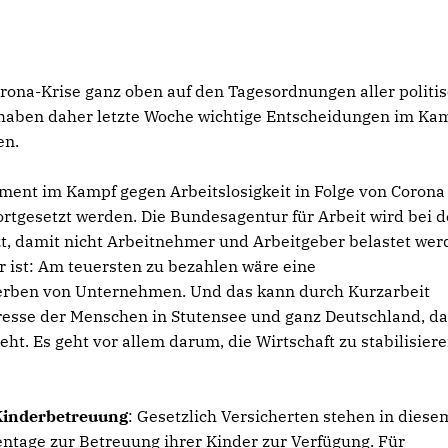
orona-Krise ganz oben auf den Tagesordnungen aller politi
n haben daher letzte Woche wichtige Entscheidungen im Ka
en.
rument im Kampf gegen Arbeitslosigkeit in Folge von Corona
ortgesetzt werden. Die Bundesagentur für Arbeit wird bei d
t, damit nicht Arbeitnehmer und Arbeitgeber belastet wer
r ist: Am teuersten zu bezahlen wäre eine
terben von Unternehmen. Und das kann durch Kurzarbeit
eresse der Menschen in Stutensee und ganz Deutschland, d
eht. Es geht vor allem darum, die Wirtschaft zu stabilisier
Kinderbetreuung
: Gesetzlich Versicherten stehen in diese
ntage zur Betreuung ihrer Kinder zur Verfügung. Für