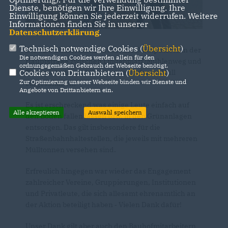
Dienste, benötigen wir Ihre Einwilligung. Ihre
Einwilligung können Sie jederzeit widerrufen. Weitere
Informationen finden Sie in unserer
Datenschutzerklärung
.
Technisch notwendige Cookies (
Übersicht
)
Die CDU Blankenloch hat bei der Stadtputzete in der
Die notwendigen Cookies werden allein für den
Hauptstraße zwischen Lindenplatz/Mühlenweg und
ordnungsgemäßen Gebrauch der Webseite benötigt.
Cookies von Drittanbietern (
Übersicht
)
Tolnaplatz den achtlos weg geworfenen Müll
Zur Optimierung unserer Webseite binden wir Dienste und
eingesammelt.
Angebote von Drittanbietern ein.
Es ist erschreckend was einige Leute einfach auf
Alle akzeptieren
Auswahl speichern
den Boden fallen lassen bzw. in den Grünanlagen
entsorgen. Das gilt insbesondere für die
Straßenbahnhaltestellen, die jeweils mit mehreren
Mülltonnen versehen sind.
Erfreulich hingegen war wieder das Engagement
zahlreicher Vereine, Gruppierungen, Institutionen
und Privatleute, die sich allesamt ehrenamtlich an
der Aktion beteiligt haben
Vielen Dank dafür!
-
Unser Dank gilt aber auch den Bauhofmitarbeitern